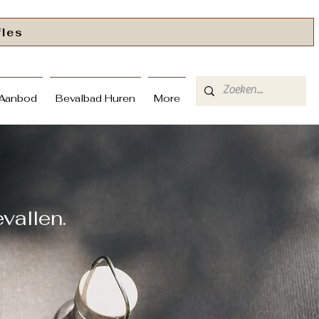
fles
 Aanbod
Bevalbad Huren
More
vallen.