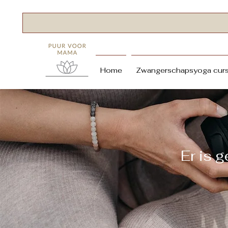
Home
Zwangerschapsyoga cur
​Er is