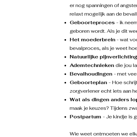
er nog spanningen of angste
relaxt mogelijk aan de bevall
Geboorteproces
- ik neem
geboren wordt. Als je dit w
Het moederbrein
- wat voo
bevalproces, als je weet hoe 
Natuurlijke pijnverlichtin
Ademtechnieken
die jou l
Bevalhoudingen
- met veel
Geboorteplan
- Hoe schrij
zorgverlener echt iets aan h
Wat als dingen anders l
maak je keuzes? Tijdens zw
Postpartum
- Je kindje is 
Wie weet ontmoeten we elkaa