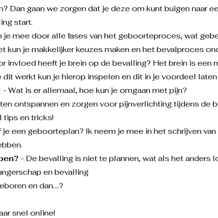
n? Dan gaan we zorgen dat je deze om kunt buigen naar ee
ing start.
 je mee door alle fases van het geboorteproces, wat gebeurd 
eet kun je makkelijker keuzes maken en het bevalproces on
r invloed heeft je brein op de bevalling? Het brein is een 
dit werkt kun je hierop inspelen en dit in je voordeel late
g
- Wat is er allemaal, hoe kun je omgaan met pijn?
aten ontspannen en zorgen voor pijnverlichting tijdens de b
 tips en tricks!
f je een geboorteplan? Ik neem je mee in het schrijven van 
ebben.
open?
- De bevalling is niet te plannen, wat als het anders l
angerschap en bevalling
geboren en dan....?
r snel online!