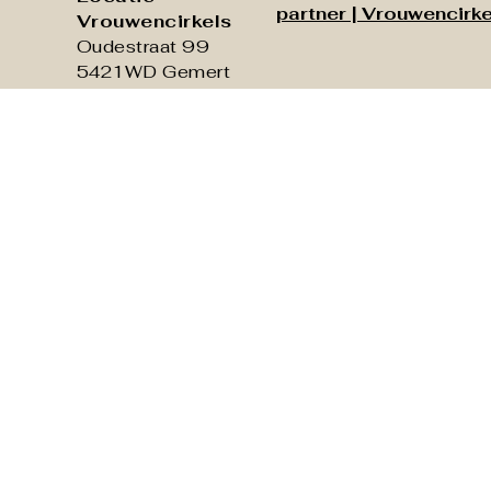
partner |
Vrouwencirke
Vrouwencirkels
Oudestraat 99
5421WD Gemert