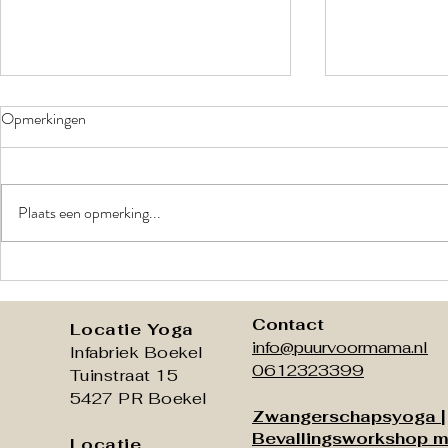
Opmerkingen
Plaats een opmerking...
Help! Waar zet ik het bevalbad
Waarom zou j
neer?
schrijven? De 
anders dan je
Contact
Locatie Yoga
info@puurvoormama.nl
Infabriek Boekel
0612323399
Tuinstraat 15
5427 PR Boekel
Zwangerschapsyoga
|
Bevallingsworkshop m
Locatie