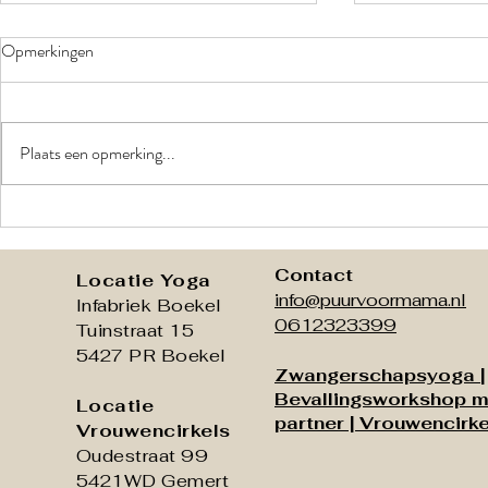
Opmerkingen
Plaats een opmerking...
Help! Waar zet ik het bevalbad
Welke zorgver
neer?
vergoeden zw
Nederland?
Contact
Locatie Yoga
info@puurvoormama.nl
Infabriek Boekel
0612323399
Tuinstraat 15
5427 PR Boekel
Zwangerschapsyoga
|
Bevallingsworkshop m
Locatie
partner |
Vrouwencirke
Vrouwencirkels
Oudestraat 99
5421WD Gemert