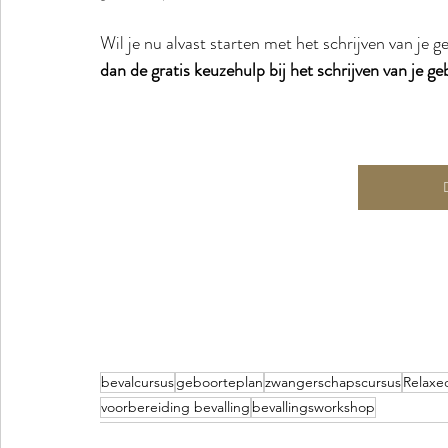
Wil je nu alvast starten met het schrijven van je 
dan de gratis keuzehulp bij het schrijven van je g
bevalcursus
geboorteplan
zwangerschapscursus
Relaxe
voorbereiding bevalling
bevallingsworkshop