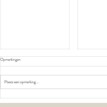
Opmerkingen
Plaats een opmerking...
Help! Waar zet ik het bevalbad
Waarom zou j
neer?
schrijven? De 