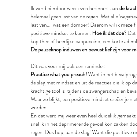
Ik werd hierdoor weer even herinnert aan 
de krac
helemaal geen last van de regen. Met alle 'negatiev
last van...  wat een domper! Daarom wil ik mezelf
positieve mindset te komen. 
Hoe ik dat doe?
 Dat
kop thee of heerlijke cappuccino, een korte ademh
De pauzeknop induwen en bewust lief zijn voor me
Dit was voor mij ook een reminder:
Practice what you preach! 
Want in het bevalprog
de slag met mindset en uit de reacties die ik op d
krachtige tool is  tijdens de zwangerschap en beval
Maar zo blijkt, een positieve mindset creëer je niet
worden.
En dat werd mij weer even heel duidelijk gemaakt
snel ik in het deprimerende gevoel kon zakken doo
regen. Dus hop, aan de slag! Want die positieve m