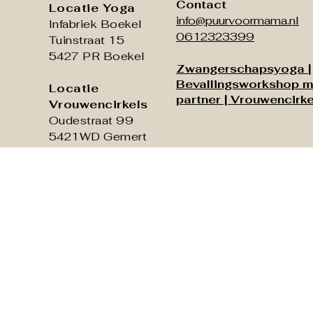
anders dan je
Contact
Locatie Yoga
info@puurvoormama.nl
Infabriek Boekel
0612323399
Tuinstraat 15
5427 PR Boekel
Zwangerschapsyoga
|
Bevallingsworkshop m
Locatie
partner |
Vrouwencirke
Vrouwencirkels
Oudestraat 99
5421WD Gemert